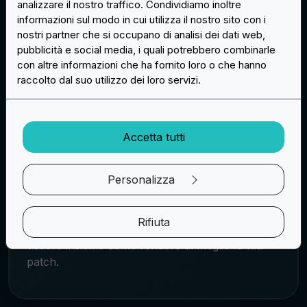
universitarie in ciniglia personalizzate sono un
analizzare il nostro traffico. Condividiamo inoltre
informazioni sul modo in cui utilizza il nostro sito con i
ottimo ordine per la stagione del rientro a
nostri partner che si occupano di analisi dei dati web,
scuola. Puoi creare toppe in ciniglia con
pubblicità e social media, i quali potrebbero combinarle
alfabeto o toppe scolastiche con mascotte con
con altre informazioni che ha fornito loro o che hanno
l'effetto ciniglia. Le toppe in ciniglia non sono
raccolto dal suo utilizzo dei loro servizi.
fantastiche solo per giacche o abbigliamento
sportivo, ma sono anche ideali per i marchi di
moda che desiderano adottare un look iconico e
tutto americano. Fanno risaltare anche i disegni
Accetta tutti
relativamente semplici con colori vivaci
accattivanti!
Personalizza
Se pensi che questo tipo di patch possa
esprimere al meglio il tuo stile, fai un
preventivo
Rifiuta
gratuito
o contatta la nostra assistenza per
vedere insieme come rendere al meglio la tua
patch.