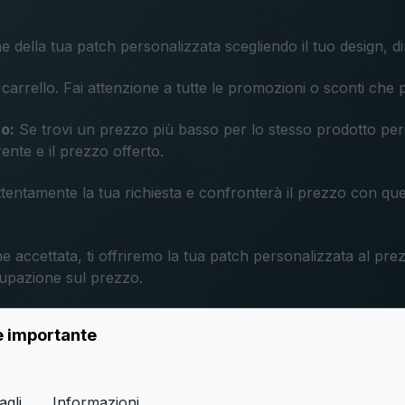
ne della tua patch personalizzata scegliendo il tuo design, d
 carrello. Fai attenzione a tutte le promozioni o sconti che 
zo:
Se trovi un prezzo più basso per lo stesso prodotto pers
rrente e il prezzo offerto.
entamente la tua richiesta e confronterà il prezzo con quel
ne accettata, ti offriremo la tua patch personalizzata al pr
cupazione sul prezzo.
è importante
a prodotti personalizzati con specifiche identiche o compara
agli
Informazioni