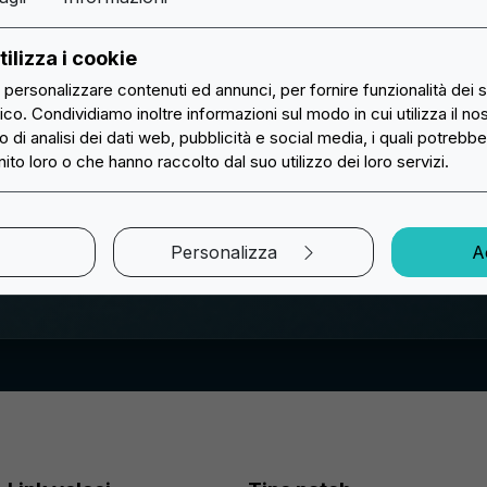
 di validità dell'offerta concorrente.
 a tempo limitato o sconti riservati ai membri di programmi f
n rispettano i requisiti specifici della nostra politica di Garan
ilizza i cookie
r personalizzare contenuti ed annunci, per fornire funzionalità dei 
fico. Condividiamo inoltre informazioni sul modo in cui utilizza il nos
 di analisi dei dati web, pubblicità e social media, i quali potrebb
ro impegno per la soddisfazione dei clienti e la creazione d
ito loro o che hanno raccolto dal suo utilizzo dei loro servizi.
isione, risparmiando allo stesso tempo.
i toppe personalizzate. Se hai domande o desideri richieder
simo valore per le tue patches personalizzate.
Personalizza
Ac
 di alta qualità a prezzi imbattibili.