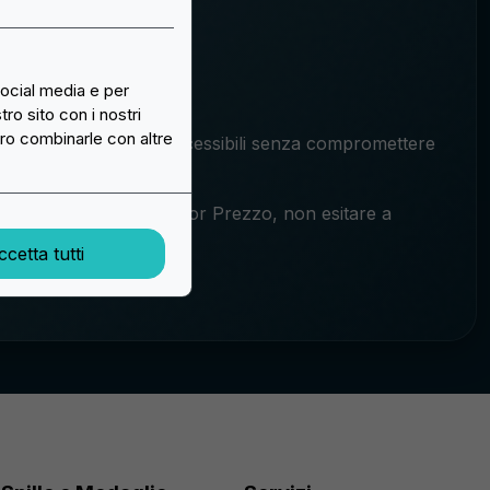
edeltà.
zia del Miglior Prezzo.
social media e per
tro sito con i nostri
ero combinarle con altre
i toppe personalizzate accessibili senza compromettere
e la Garanzia del Miglior Prezzo, non esitare a
cetta tutti