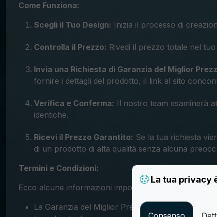
Come Funziona:
Scegli il Tuo Design:
Inizia il processo di creazio
Controlla il Prezzo:
Rivedi il prezzo totale nel tuo
Invia una Richiesta di Garanzia del Miglior Prez
fornire i dettagli del prodotto, il link al sito conco
Verifica e Conferma:
Il nostro team esaminerà att
identiche.
Ricevi il Prezzo Garantito:
Se la tua richiesta vie
di un prodotto di alta qualità senza alcuna preoc
Termini e Condizioni:
La tua privacy 
Ecco alcune informazioni importanti da considerare:
La Garanzia del Miglior Prezzo è applicabile solo 
Consenso
Dett