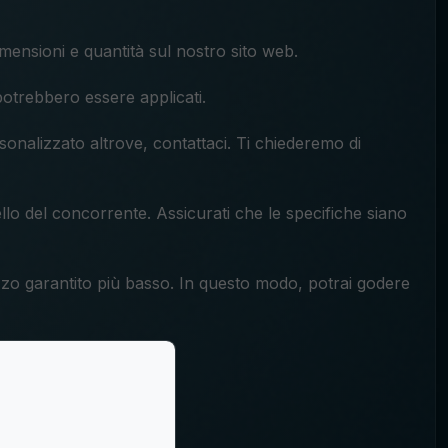
imensioni e quantità sul nostro sito web.
potrebbero essere applicati.
onalizzato altrove, contattaci. Ti chiederemo di
lo del concorrente. Assicurati che le specifiche siano
ezzo garantito più basso. In questo modo, potrai godere
bili.