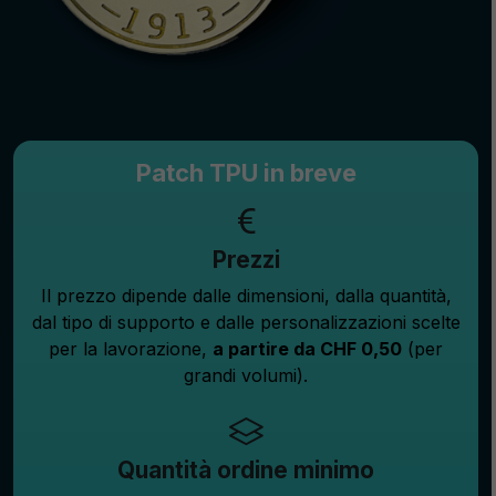
Patch TPU in breve
Prezzi
Il prezzo dipende dalle dimensioni, dalla quantità,
dal tipo di supporto e dalle personalizzazioni scelte
per la lavorazione,
a partire da CHF 0,50
(per
grandi volumi).
Quantità ordine minimo