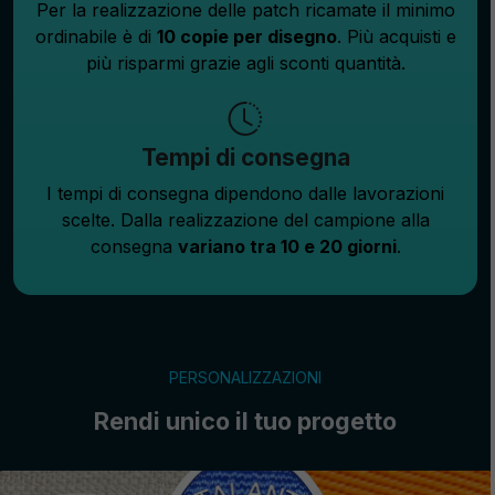
Per la realizzazione delle patch ricamate il minimo
ordinabile è di
10 copie per disegno
. Più acquisti e
più risparmi grazie agli sconti quantità.
Tempi di consegna
I tempi di consegna dipendono dalle lavorazioni
scelte. Dalla realizzazione del campione alla
consegna
variano tra 10 e 20 giorni
.
PERSONALIZZAZIONI
Rendi unico il tuo progetto